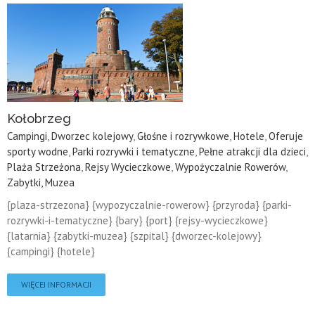
Kołobrzeg
Campingi
,
Dworzec kolejowy
,
Głośne i rozrywkowe
,
Hotele
,
Oferuje
sporty wodne
,
Parki rozrywki i tematyczne
,
Pełne atrakcji dla dzieci
,
Plaża Strzeżona
,
Rejsy Wycieczkowe
,
Wypożyczalnie Rowerów
,
Zabytki, Muzea
{plaza-strzezona} {wypozyczalnie-rowerow} {przyroda} {parki-
rozrywki-i-tematyczne} {bary} {port} {rejsy-wycieczkowe}
{latarnia} {zabytki-muzea} {szpital} {dworzec-kolejowy}
{campingi} {hotele}
WIĘCEJ INFORMACJI