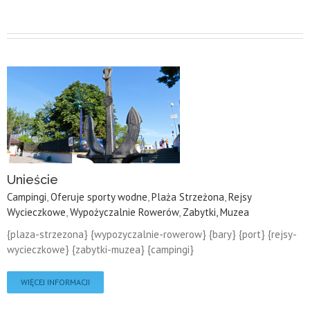
Unieście
Campingi
,
Oferuje sporty wodne
,
Plaża Strzeżona
,
Rejsy
Wycieczkowe
,
Wypożyczalnie Rowerów
,
Zabytki, Muzea
{plaza-strzezona} {wypozyczalnie-rowerow} {bary} {port} {rejsy-
wycieczkowe} {zabytki-muzea} {campingi}
WIĘCEJ INFORMACJI