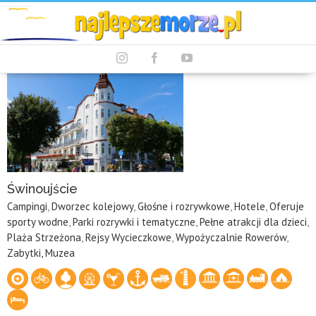
Instagram
Facebook
Youtube
Świnoujście
Campingi
,
Dworzec kolejowy
,
Głośne i rozrywkowe
,
Hotele
,
Oferuje
sporty wodne
,
Parki rozrywki i tematyczne
,
Pełne atrakcji dla dzieci
,
Plaża Strzeżona
,
Rejsy Wycieczkowe
,
Wypożyczalnie Rowerów
,
Zabytki, Muzea