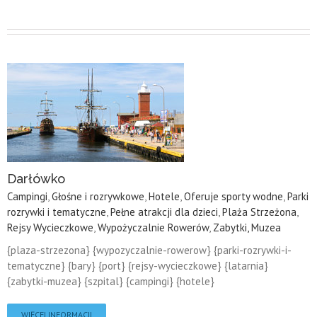
Darłówko
Campingi
,
Głośne i rozrywkowe
,
Hotele
,
Oferuje sporty wodne
,
Parki
rozrywki i tematyczne
,
Pełne atrakcji dla dzieci
,
Plaża Strzeżona
,
Rejsy Wycieczkowe
,
Wypożyczalnie Rowerów
,
Zabytki, Muzea
{plaza-strzezona} {wypozyczalnie-rowerow} {parki-rozrywki-i-
tematyczne} {bary} {port} {rejsy-wycieczkowe} {latarnia}
{zabytki-muzea} {szpital} {campingi} {hotele}
WIĘCEJ INFORMACJI