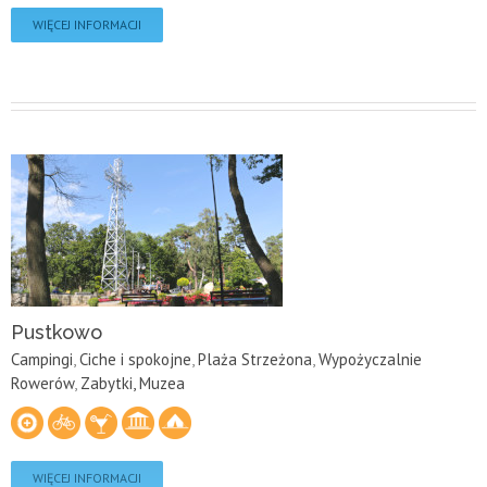
WIĘCEJ INFORMACJI
Pustkowo
Campingi
,
Ciche i spokojne
,
Plaża Strzeżona
,
Wypożyczalnie
Rowerów
,
Zabytki, Muzea
WIĘCEJ INFORMACJI