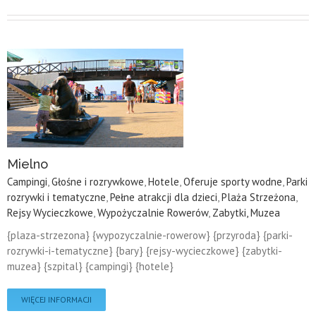
Mielno
Campingi
,
Głośne i rozrywkowe
,
Hotele
,
Oferuje sporty wodne
,
Parki
rozrywki i tematyczne
,
Pełne atrakcji dla dzieci
,
Plaża Strzeżona
,
Rejsy Wycieczkowe
,
Wypożyczalnie Rowerów
,
Zabytki, Muzea
{plaza-strzezona} {wypozyczalnie-rowerow} {przyroda} {parki-
rozrywki-i-tematyczne} {bary} {rejsy-wycieczkowe} {zabytki-
muzea} {szpital} {campingi} {hotele}
WIĘCEJ INFORMACJI