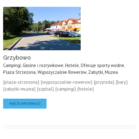
Grzybowo
Campingi
,
Głośne i rozrywkowe
,
Hotele
,
Oferuje sporty wodne
,
Plaża Strzeżona
,
Wypożyczalnie Rowerów
,
Zabytki, Muzea
{plaza-strzezona} {wypozyczalnie-rowerow} {przyroda} {bary}
{zabytki-muzea} {szpital} {campingi} {hotele}
WIĘCEJ INFORMACJI