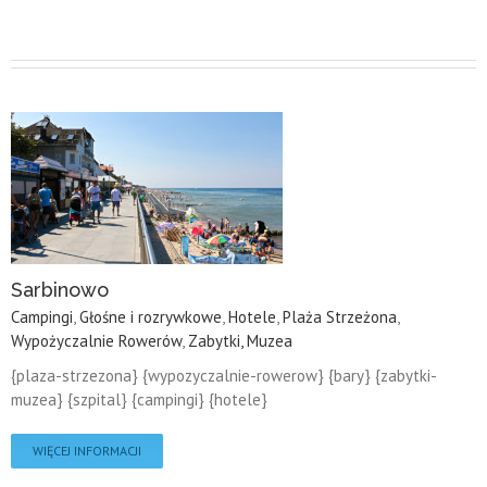
Sarbinowo
Campingi
,
Głośne i rozrywkowe
,
Hotele
,
Plaża Strzeżona
,
Wypożyczalnie Rowerów
,
Zabytki, Muzea
{plaza-strzezona} {wypozyczalnie-rowerow} {bary} {zabytki-
muzea} {szpital} {campingi} {hotele}
WIĘCEJ INFORMACJI