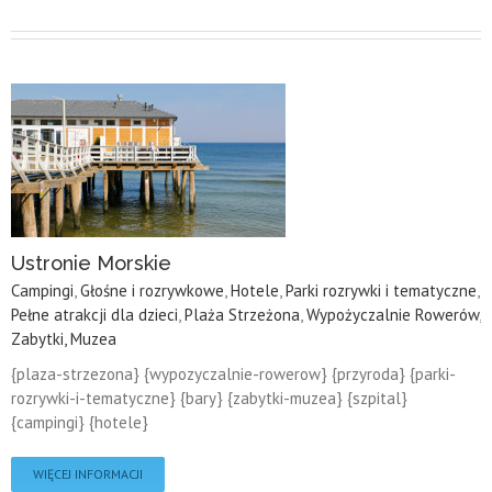
Ustronie Morskie
Campingi
,
Głośne i rozrywkowe
,
Hotele
,
Parki rozrywki i tematyczne
,
Pełne atrakcji dla dzieci
,
Plaża Strzeżona
,
Wypożyczalnie Rowerów
,
Zabytki, Muzea
{plaza-strzezona} {wypozyczalnie-rowerow} {przyroda} {parki-
rozrywki-i-tematyczne} {bary} {zabytki-muzea} {szpital}
{campingi} {hotele}
WIĘCEJ INFORMACJI