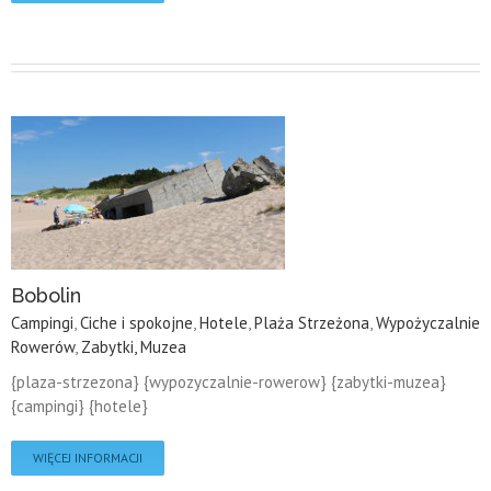
Bobolin
Campingi
,
Ciche i spokojne
,
Hotele
,
Plaża Strzeżona
,
Wypożyczalnie
Rowerów
,
Zabytki, Muzea
{plaza-strzezona} {wypozyczalnie-rowerow} {zabytki-muzea}
{campingi} {hotele}
WIĘCEJ INFORMACJI