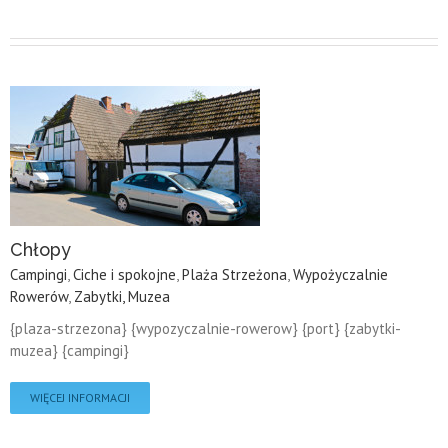
Chłopy
Campingi
,
Ciche i spokojne
,
Plaża Strzeżona
,
Wypożyczalnie
Rowerów
,
Zabytki, Muzea
{plaza-strzezona} {wypozyczalnie-rowerow} {port} {zabytki-
muzea} {campingi}
WIĘCEJ INFORMACJI