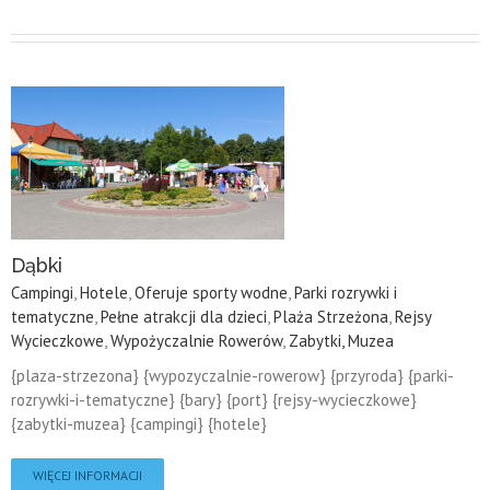
Dąbki
Campingi
,
Hotele
,
Oferuje sporty wodne
,
Parki rozrywki i
tematyczne
,
Pełne atrakcji dla dzieci
,
Plaża Strzeżona
,
Rejsy
Wycieczkowe
,
Wypożyczalnie Rowerów
,
Zabytki, Muzea
{plaza-strzezona} {wypozyczalnie-rowerow} {przyroda} {parki-
rozrywki-i-tematyczne} {bary} {port} {rejsy-wycieczkowe}
{zabytki-muzea} {campingi} {hotele}
WIĘCEJ INFORMACJI